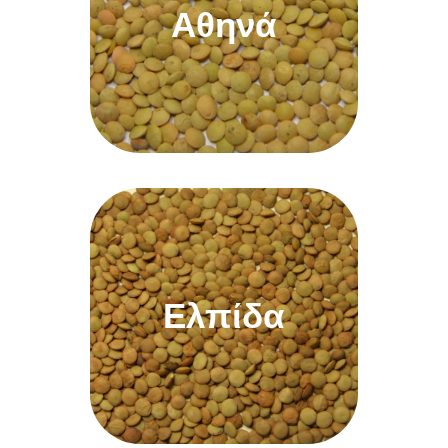
Αθηνά
Μετάβαση
Ελπίδα
Ελπίδα
Μετάβαση