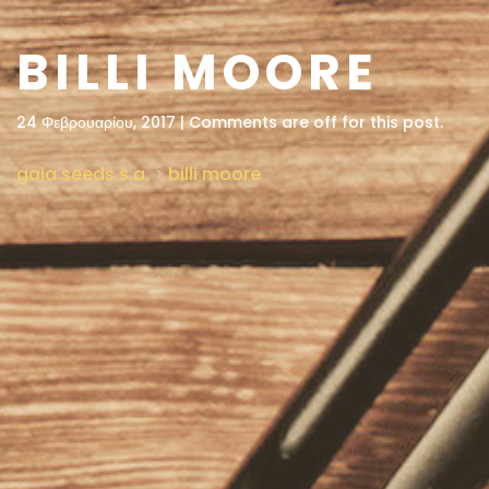
BILLI MOORE
24 Φεβρουαρίου, 2017 | Comments are off for this post.
gaia seeds s.a.
>
billi moore