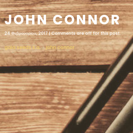
JOHN CONNOR
24 Φεβρουαρίου, 2017 | Comments are off for this post.
gaia seeds s.a.
>
john connor